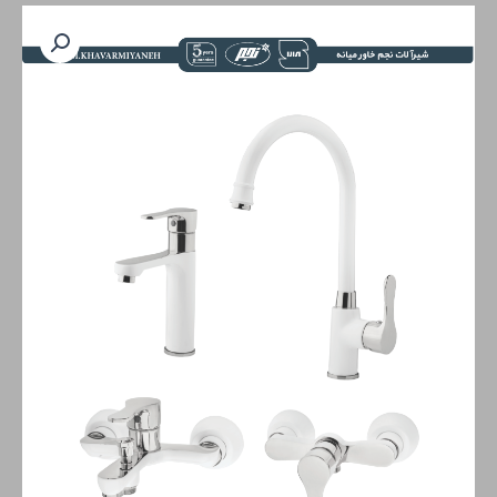
سری
ناتولی
دو
رنگ
سفید
کروم
عدد