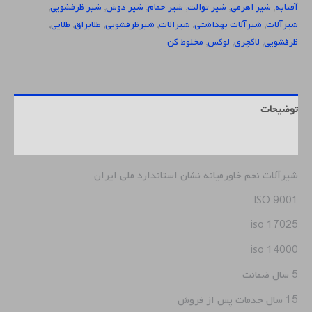
آفتابه
,
شیر اهرمی
,
شیر توالت
,
شیر حمام
,
شیر دوش
,
شیر ظرفشویی
,
شیرآلات
,
شیرآلات بهداشتی
,
شیرالات
,
شیرظرفشویی
,
طلابراق
,
طلایی
,
ظرفشویی
,
لاکچری
,
لوکس
,
مخلوط کن
توضیحات
نظرات (0)
شیرآلات نجم خاورمیانه نشان استاندارد ملی ایران
ISO 9001
iso 17025
iso 14000
5 سال ضمانت
15 سال خدمات پس از فروش