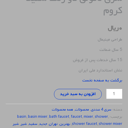
کروم
۰
ریال
طراحی مینیمال
5 سال ضمانت
15 سال خدمات پس از فروش
نشان استاندارد ملی ایران
برگشت به صفحه نخست
افزودن به سبد خرید
دسته:
سری 4 عددی
,
محصولات
,
همه محصولات
برچسب:
,
shower
,
mixer
,
faucet
,
bath faucet
,
basin mixer
,
basin
shower mixer
,
shower faucet
,
بهترین
,
تهران
,
جدید
,
سفید
,
شیر
,
شیر