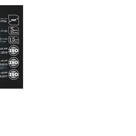
رش
ه
حتوا