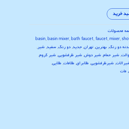
بد خرید
ه محصولات
basin
,
basin mixer
,
bath faucet
,
faucet
,
mixer
,
sho
دنه دو رنگ
,
بهترین
,
تهران
,
جدید
,
دو رنگ
,
سفید
,
شیر
,
الت
,
شیر حمام
,
شیر دوش
,
شیر ظرفشویی
,
شیر کروم
,
یرالات
,
شیرظرفشویی
,
طلابراق
,
طلامات
,
طلایی
,
,
مات