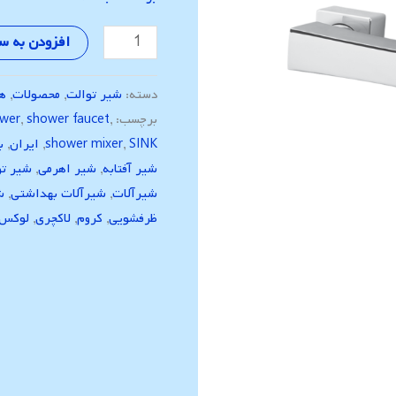
افزودن به س
دسته:
شیر توالت
,
محصولات
,
هم
برچسب:
,
shower faucet
,
wer
SINK
,
shower mixer
,
ایران
,
ب
شیر آفتابه
,
شیر اهرمی
,
شیر تو
شیرآلات
,
شیرآلات بهداشتی
,
ش
ظرفشویی
,
کروم
,
لاکچری
,
لوکس