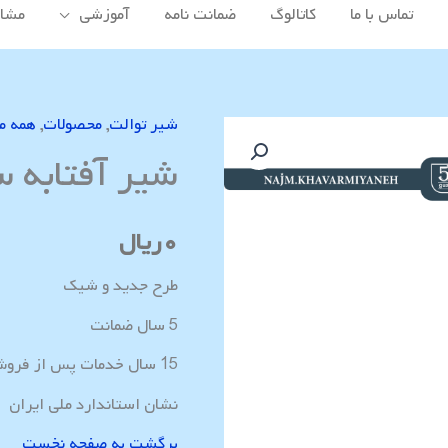
تماس با ما
کاتالوگ
ضمانت نامه
آموزشی
مشاه
شیر توالت
,
محصولات
,
همه م
شیر
شیر آفتابه س
آفتابه
ساموئل
نجم
۰
ریال
خاورمیانه
عدد
طرح جدید و شیک
5 سال ضمانت
15 سال خدمات پس از فروش
نشان استاندارد ملی ایران
برگشت به صفحه نخست