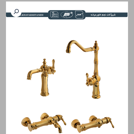
سری
بیزانس
طلایی
عدد