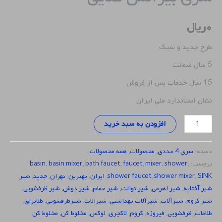
۰
ریال
طرح جدید و شیک
5 سال ضمانت
15 سال خدمات پس از فروش
نشان استاندارد ملی ایران
افزودن به سبد خرید
دسته:
سری 4 عددی
,
محصولات
,
همه محصولات
برچسب:
,
shower
,
mixer
,
faucet
,
bath faucet
,
basin mixer
,
basin
SINK
,
shower mixer
,
shower faucet
,
ایران
,
بهترین
,
تهران
,
جدید
,
شیر
,
شیر آفتابه
,
شیر اهرمی
,
شیر توالت
,
شیر حمام
,
شیر دوش
,
شیر ظرفشویی
,
شیر کروم
,
شیرآلات
,
شیرآلات بهداشتی
,
شیرالات
,
شیرظرفشویی
,
طلابراق
,
طلامات
,
ظرفشویی
,
فیروزه
,
کروم
,
لاکچری
,
لوکس
,
مخلوط کن
,
مخلوط کن