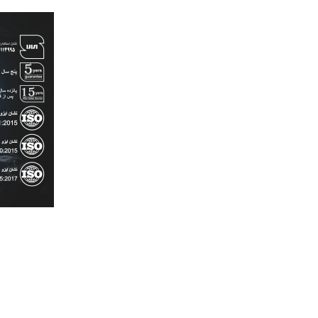
رش
ه
حتوا