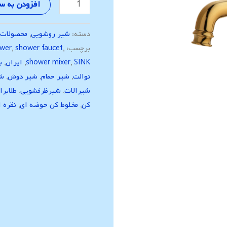
افزودن به س
دسته:
شیر روشویی
,
محصولات
,
برچسب:
,
shower faucet
,
wer
SINK
,
shower mixer
,
ایران
,
ب
توالت
,
شیر حمام
,
شیر دوش
,
شی
شیرالات
,
شیرظرفشویی
,
طلابرا
کن
,
مخلوط کن حوضه ای
,
نقره ا