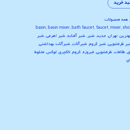
بد خرید
همه محصولات
basin
,
basin mixer
,
bath faucet
,
faucet
,
mixer
,
sho
هترین
,
تهران
,
جدید
,
شیر
,
شیر آفتابه
,
شیر اهرمی
,
شیر
ر ظرفشویی
,
شیر کروم
,
شیرآلات
,
شیرآلات بهداشتی
,
ق
,
طلامات
,
ظرفشویی
,
فیروزه
,
کروم
,
لاکچری
,
لوکس
,
مخلوط
ی