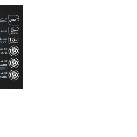
رش
ه
حتوا