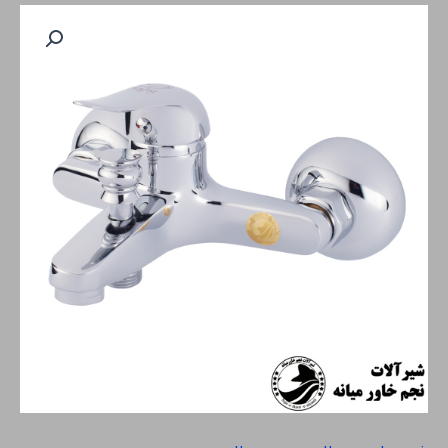
دوش
موج
عدد