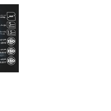
رش
ه
حتوا