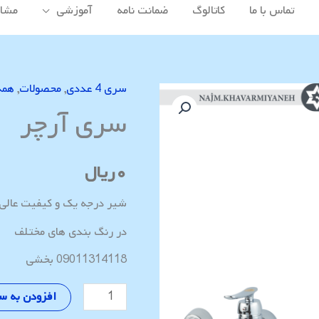
تماس با ما
کاتالوگ
ضمانت نامه
آموزشی
مشاه
سری 4 عددی
,
محصولات
,
همه
سری
سری آرچر
آرچر
عدد
۰
ریال
شیر درجه یک و کیفیت عالی
در رنگ بندی های مختلف
09011314118 بخشی
افزودن به س