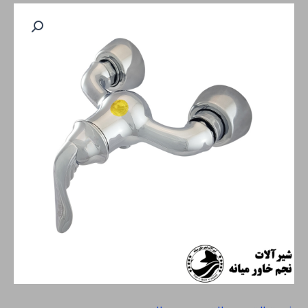
آفتابه
جزیره
عدد