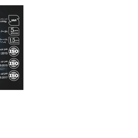
رش
ه
حتوا