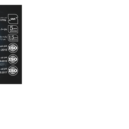
رش
ه
حتوا